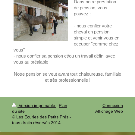
Dans notre prestation
de pension, vous
pouvez :
- nous confier votre
cheval en pension
simple et venir vous en
occuper "comme chez
vous"
- nous confier sa pension et/ou un travail défini avec
vous au préalable
Notre pension se veut avant tout chaleureuse, familiale
et très professionnelle !
Version imprimable
|
Plan
Connexion
du site
Affichage Web
© Les Ecuries des Petits Prés -
tous droits réservés 2014